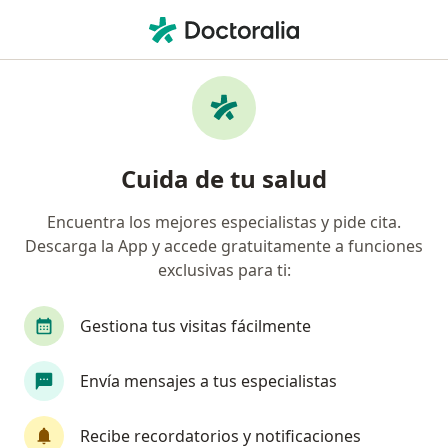
Men
Síndrome De Ovario Poliquístico Sop Somp • Lima, La Molina
Filtros
• 1
Seguro
Mapa
Especialistas en Síndrome de Ovario
Cuida de tu salud
Poliquístico (SOP / SOMP) en La Molina
Encuentra los mejores especialistas y pide cita.
Descarga la App y accede gratuitamente a funciones
¿Qué especialidad estás buscando?
exclusivas para ti:
Ginecólogo
Pediatra
Cardiólogo
Ciru
Gestiona tus visitas fácilmente
Envía mensajes a tus especialistas
Recibe recordatorios y notificaciones