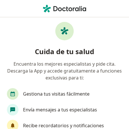
Men
Embarazo • Lima, La Molina
Filtros
• 1
Seguro
Mapa
Especialistas en Embarazo en La Molina
Cuida de tu salud
Encuentra los mejores especialistas y pide cita.
¿Qué especialidad estás buscando?
Descarga la App y accede gratuitamente a funciones
Ginecólogo
Oncólogo
Pediatra
Ciruj
exclusivas para ti:
Gestiona tus visitas fácilmente
Envía mensajes a tus especialistas
Recibe recordatorios y notificaciones