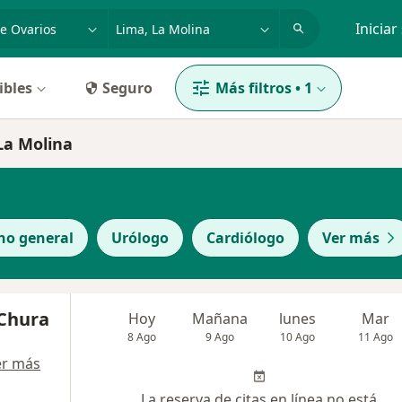
dad, enfermedad o nombre
p. ej. Lima
Iniciar
ibles
Seguro
Más filtros
•
1
La Molina
no general
Urólogo
Cardiólogo
Ver más
 Chura
Hoy
Mañana
lunes
Mar
8 Ago
9 Ago
10 Ago
11 Ago
er más
La reserva de citas en línea no está