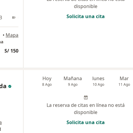
disponible
Solicita una cita
3
Online
•
Mapa
ma
S/ 150
Hoy
Mañana
lunes
Mar
da
8 Ago
9 Ago
10 Ago
11 Ago
La reserva de citas en línea no está
disponible
a
Solicita una cita
I