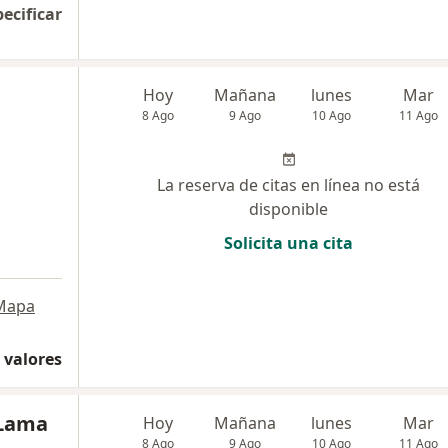
pecificar
Hoy
Mañana
lunes
Mar
8 Ago
9 Ago
10 Ago
11 Ago
La reserva de citas en línea no está
disponible
Solicita una cita
Mapa
 valores
 Lama
Hoy
Mañana
lunes
Mar
8 Ago
9 Ago
10 Ago
11 Ago