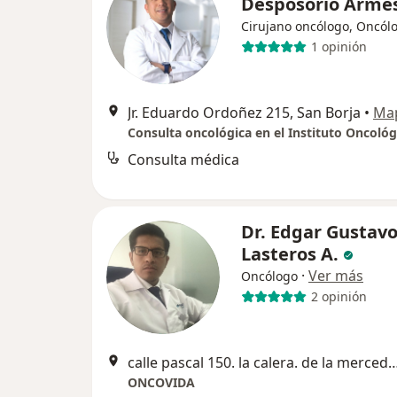
Desposorio Arme
Cirujano oncólogo, Oncól
1 opinión
Jr. Eduardo Ordoñez 215, San Borja
•
Ma
Consulta médica
Dr. Edgar Gustav
Lasteros A.
·
Ver más
Oncólogo
2 opinión
calle pascal 150. la calera. de la merce
ONCOVIDA