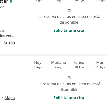
star
ogo
La reserva de citas en línea no está
disponible
pa
Solicita una cita
Consulta oncológica en el Instituto Oncológico Peruano //
S/ 180
o
Hoy
Mañana
lunes
Mar
8 Ago
9 Ago
10 Ago
11 Ago
La reserva de citas en línea no está
disponible
d, Surquillo
•
Mapa
Solicita una cita