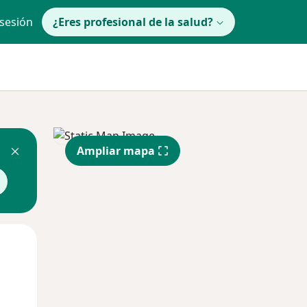
 sesión
¿Eres profesional de la salud?
Ampliar mapa
Mié
Jue
Vie
12 Ago
13 Ago
14 Ago