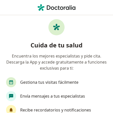
Men
Dislipidemias • Huancayo, Junín
Filtros
• 1
Seguro
Mapa
Especialistas en Dislipidemias en Huancayo
Cuida de tu salud
Encuentra los mejores especialistas y pide cita.
¿Qué especialidad estás buscando?
Descarga la App y accede gratuitamente a funciones
Cardiólogo
Internista
Dermatólogo
exclusivas para ti:
Gestiona tus visitas fácilmente
Envía mensajes a tus especialistas
Recibe recordatorios y notificaciones