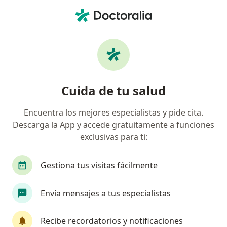
Men
Demencia • Huancayo, Junín
Filtros
• 1
Mapa
Especialistas en Demencia en Huancayo
Cuida de tu salud
Encuentra los mejores especialistas y pide cita.
¿Qué especialidad estás buscando?
Descarga la App y accede gratuitamente a funciones
Psiquiatra
Psicólogo
Geriatra
Especi
exclusivas para ti:
Gestiona tus visitas fácilmente
Envía mensajes a tus especialistas
Recibe recordatorios y notificaciones