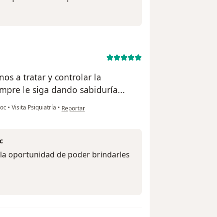
nos a tratar y controlar la
pre le siga dando sabiduría...
en opinión del usuario Cuenta eliminada
roc
•
Visita Psiquiatría
•
Reportar
c
 la oportunidad de poder brindarles