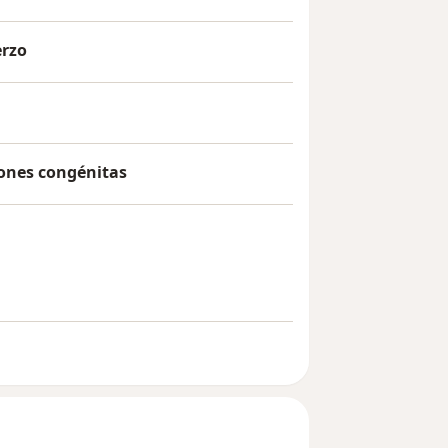
erzo
iones congénitas