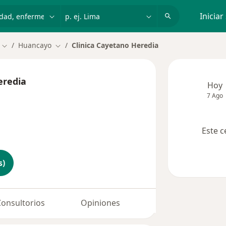
dad, enfermedad o nombre
p. ej. Lima
Iniciar
Huancayo
Clinica Cayetano Heredia
Cambiar de ciudad
Cambiar de ciudad
eredia
Hoy
7 Ago
Este c
s)
Consultorios
Opiniones