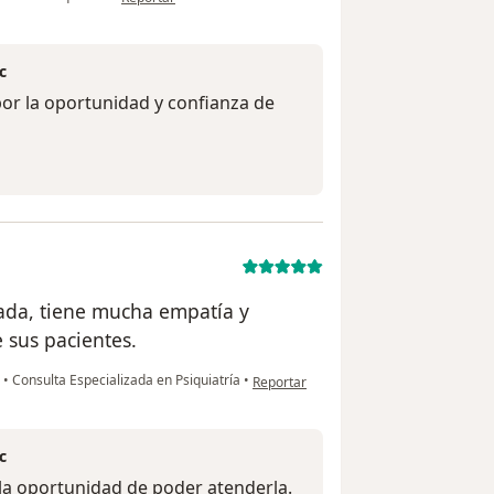
c
por la oportunidad y confianza de
ada, tiene mucha empatía y
 sus pacientes.
en opinión del usuario Pilar
c
•
Consulta Especializada en Psiquiatría
•
Reportar
c
 la oportunidad de poder atenderla.