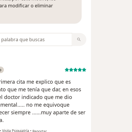
ara modificar o eliminar
mación sobre opiniones
opiniones
o
rimera cita me explico que es
nto que me tenía que dar, en esos
l doctor indicado que me dio
 mental..... no me equivoque
cer siempre ......muy aparte de ser
a.
en opinión del usuario ISELENIA
•
Visita Psiquiatría
•
Reportar