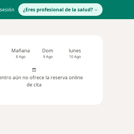
 sesión
¿Eres profesional de la salud?
Mañana
Dom
lunes
Mar
Mié
8 Ago
9 Ago
10 Ago
11 Ago
12 Ag
entro aún no ofrece la reserva online
de cita