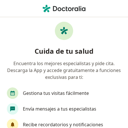
Men
Infarto De Miocardio • Huancayo, Junín
Filtros
• 1
Seguro
Mapa
Especialistas en Infarto de miocardio en
Cuida de tu salud
Huancayo
Encuentra los mejores especialistas y pide cita.
Descarga la App y accede gratuitamente a funciones
¿Qué especialidad estás buscando?
exclusivas para ti:
Cardiólogo
Dermatólogo
Geriatra
Gi
Gestiona tus visitas fácilmente
Envía mensajes a tus especialistas
Recibe recordatorios y notificaciones