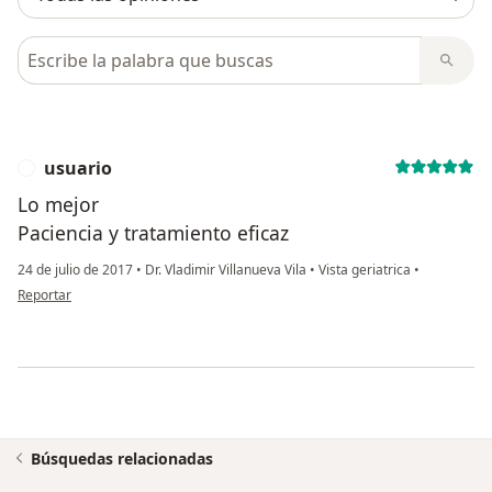
Busca en opiniones
usuario
U
Lo mejor
Paciencia y tratamiento eficaz
24 de julio de 2017
•
Dr. Vladimir Villanueva Vila
•
Vista geriatrica
•
en opinión del usuario usuario
Reportar
Búsquedas relacionadas