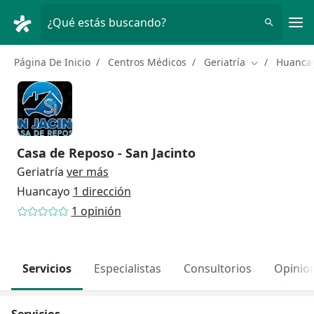
Men
¿Qué estás buscando?
Página De Inicio
Centros Médicos
Geriatría
Huanca
Cambiar de c
Casa de Reposo - San Jacinto
Geriatría
ver más
Huancayo
1 dirección
1 opinión
Servicios
Especialistas
Consultorios
Opinio
Servicios