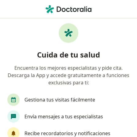
Men
Artrosis • Huancayo, Junín
Filtros
• 1
Seguro
Mapa
Especialistas en Artrosis en Huancayo
Cuida de tu salud
Encuentra los mejores especialistas y pide cita.
¿Qué especialidad estás buscando?
Descarga la App y accede gratuitamente a funciones
Traumatólogo y Ortopedista
Médico general
exclusivas para ti:
Gestiona tus visitas fácilmente
Envía mensajes a tus especialistas
Recibe recordatorios y notificaciones