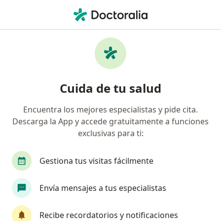
Men
Gastroenterólogo • Pueblo Libre, Lima
Filtros
Seguro:
Rimac
Ma
Gastroenterólogos recomendados de Rimac
Cuida de tu salud
en Pueblo Libre
Encuentra los mejores especialistas y pide cita.
Descarga la App y accede gratuitamente a funciones
exclusivas para ti:
Gestiona tus visitas fácilmente
Envía mensajes a tus especialistas
Dra. Vania Arca Gutierrez
Gastroenterólogo
Recibe recordatorios y notificaciones
18 opinión