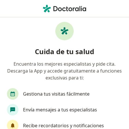
Men
Gastroenterólogo • Arequipa, Arequipa
Filtros
Seguro:
Rimac
Ma
Gastroenterólogos recomendados de Rimac
Cuida de tu salud
en Arequipa
Encuentra los mejores especialistas y pide cita.
Descarga la App y accede gratuitamente a funciones
exclusivas para ti:
Gestiona tus visitas fácilmente
Envía mensajes a tus especialistas
Dr. Hernán Del Carpio Zeballos
·
Ver más
Gastroenterólogo
Recibe recordatorios y notificaciones
16 opinión