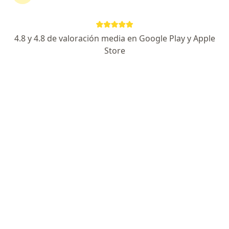
4.8 y 4.8 de valoración media en Google Play y Apple
Store
Dra. Karen Mendoza Guerra
·
Ver
Cirujano cardiovascular y torácico, Cirujano vascular
más
314 opinión
Av Brasil 2730. Consultorio 1404 Pueblo Libre, Pueblo Libre
•
Mapa
VARILASER
Visita Cirugía Cardiovascular y Torácica
desde s/ 200
Este especialista no ofrece reserva de cita en línea en esta dirección.
Solicita una cita