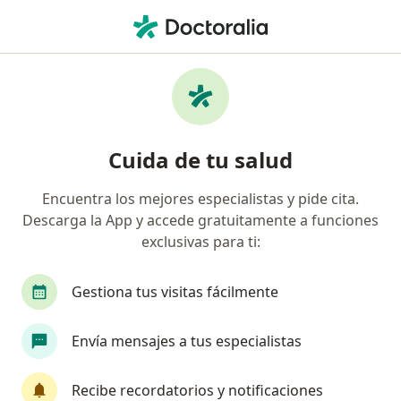
Men
Aneurismas • Jesús María, Lima
Filtros
• 1
Seguro
Mapa
Especialistas en Aneurismas en Jesús María
Cuida de tu salud
Encuentra los mejores especialistas y pide cita.
¿Qué especialidad estás buscando?
Descarga la App y accede gratuitamente a funciones
Cirujano cardiovascular y torácico
exclusivas para ti:
Cardiólogo
Cirujano vascular
Gestiona tus visitas fácilmente
Cirujano general
Anestesiólogo
Envía mensajes a tus especialistas
Ver más
Recibe recordatorios y notificaciones