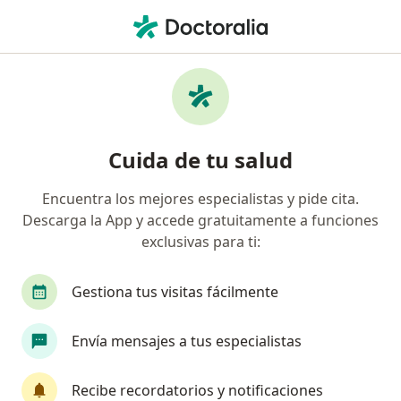
Men
Cáncer De Piel • La Victoria, Lima
Filtros
• 1
Seguro
Mapa
Especialistas en Cáncer de piel en La
Cuida de tu salud
Victoria
Encuentra los mejores especialistas y pide cita.
Descarga la App y accede gratuitamente a funciones
¿Qué especialidad estás buscando?
exclusivas para ti:
Dermatólogo
Cirujano maxilofacial
Espec
Gestiona tus visitas fácilmente
Envía mensajes a tus especialistas
Recibe recordatorios y notificaciones