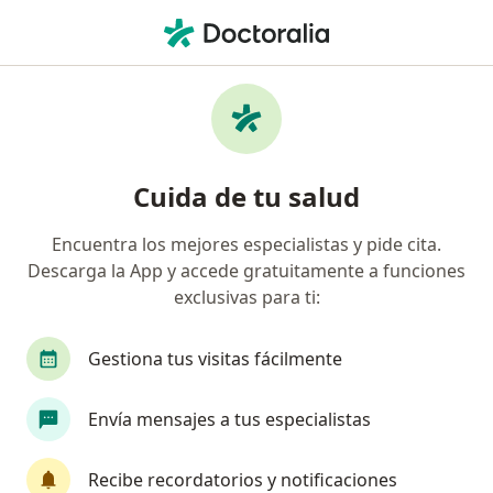
Men
Enfermedades De La Piel • La Victoria, Lima
Filtros
• 1
Seguro
Mapa
Especialistas en Enfermedades de la piel en
Cuida de tu salud
La Victoria
Encuentra los mejores especialistas y pide cita.
Descarga la App y accede gratuitamente a funciones
¿Qué especialidad estás buscando?
exclusivas para ti:
Dermatólogo
Especialista en Medicina Estétic
Gestiona tus visitas fácilmente
Envía mensajes a tus especialistas
Recibe recordatorios y notificaciones