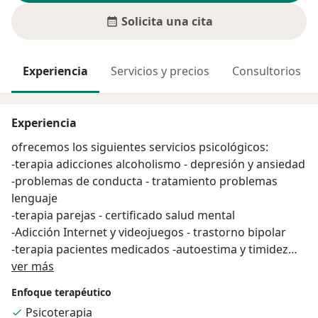
Solicita una cita
Experiencia
Servicios y precios
Consultorios
Experiencia
ofrecemos los siguientes servicios psicológicos:
-terapia adicciones alcoholismo - depresión y ansiedad
-problemas de conducta - tratamiento problemas
lenguaje
-terapia parejas - certificado salud mental
-Adicción Internet y videojuegos - trastorno bipolar
-terapia pacientes medicados -autoestima y timidez
Acerca de mí
-Terapia Cognitivo Conductual
ver más
-Ludopatia CERTIFICADO INFORME DE SALUD MENTAL
Enfoque terapéutico
Psicoterapia