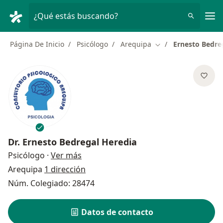
Men
¿Qué estás buscando?
Página De Inicio
Psicólogo
Arequipa
Ernesto Bedre
Cambiar de ciudad
Dr.
Ernesto Bedregal Heredia
sobre las especializaciones
Psicólogo
·
Ver más
Arequipa
1 dirección
Núm. Colegiado: 28474
Datos de contacto