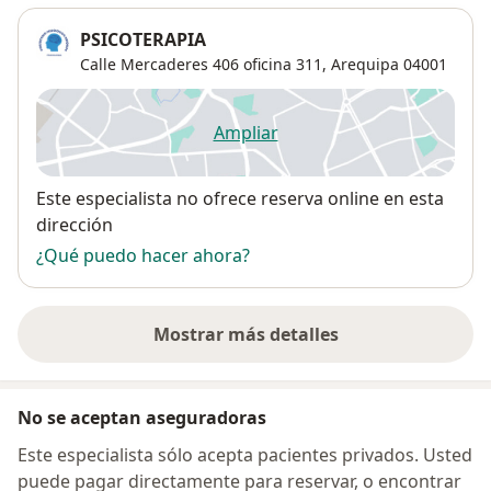
PSICOTERAPIA
Calle Mercaderes 406 oficina 311,
Arequipa
04001
Ampliar
se abre en una nueva pestañ
Disponibilidad
Este especialista no ofrece reserva online en esta
dirección
¿Qué puedo hacer ahora?
Mostrar más detalles
sobre la dirección
No se aceptan aseguradoras
Este especialista sólo acepta pacientes privados. Usted
puede pagar directamente para reservar, o encontrar