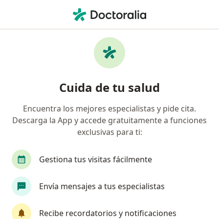
Men
Vulvovaginitis • Chorrillos, Lima
Filtros
• 1
Seguro
Mapa
Especialistas en Vulvovaginitis en Chorrillos
Cuida de tu salud
Encuentra los mejores especialistas y pide cita.
¿Qué especialidad estás buscando?
Descarga la App y accede gratuitamente a funciones
Ginecólogo
Internista
Neumólogo
C
exclusivas para ti:
Gestiona tus visitas fácilmente
Envía mensajes a tus especialistas
Recibe recordatorios y notificaciones