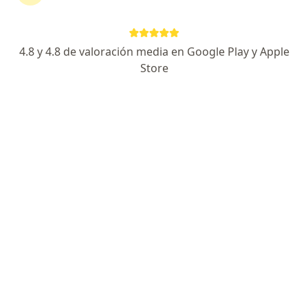
Dra. Patty Muñoz – Atención Domiciliaria y Consulta Externa
Visita Medicina Familiar
Precio sin especificar
Este especialista no ofrece reserva de cita en línea en esta dirección.
4.8 y 4.8 de valoración media en Google Play y Apple
Store
Solicita una cita
Dra. Katia Mabel Montoya Sanchez
Médico familiar
URB. EL VALLE MZ.L´ LT.17 - SAN ISIDRO- TRUJILLO, Trujillo
•
Mapa
SALUD INTEGRAL Y FAMILIAR