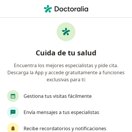
Men
Médico Familiar • Trujillo, La Libertad
Filtros
Mapa
Médicos familiares en Trujillo
Cuida de tu salud
Encuentra los mejores especialistas y pide cita.
Descarga la App y accede gratuitamente a funciones
exclusivas para ti:
Gestiona tus visitas fácilmente
Dra. Patty Jackelyn Muñoz Blanco
Envía mensajes a tus especialistas
Médico familiar
AV AMÉRICA NORTE 2059 URB. LAS QUINTANAS, Trujillo
•
Mapa
Recibe recordatorios y notificaciones