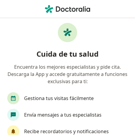
Men
Urticaria • San Isidro, Lima
Filtros
• 1
Seguro
Mapa
Especialistas en Urticaria en San Isidro
Cuida de tu salud
Encuentra los mejores especialistas y pide cita.
¿Qué especialidad estás buscando?
Descarga la App y accede gratuitamente a funciones
Dermatólogo
Cardiólogo
Cirujano genera
exclusivas para ti:
Gestiona tus visitas fácilmente
Envía mensajes a tus especialistas
Recibe recordatorios y notificaciones