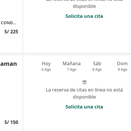
disponible
Solicita una cita
PSIQUIATRA - PSICOTERAPEUTA COGNITIVO CONDUCTUAL
S/ 225
huaman
Hoy
Mañana
Sáb
Dom
6 Ago
7 Ago
8 Ago
9 Ago
La reserva de citas en línea no está
disponible
Solicita una cita
S/ 150