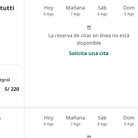
tutti
Hoy
Mañana
Sáb
Dom
6 Ago
7 Ago
8 Ago
9 Ago
La reserva de citas en línea no está
disponible
Solicita una cita
egral
S/ 220
o
Hoy
Mañana
Sáb
Dom
6 Ago
7 Ago
8 Ago
9 Ago