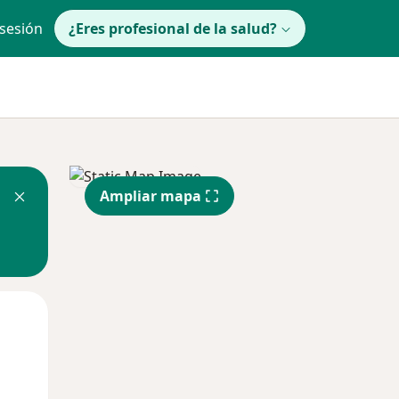
 sesión
¿Eres profesional de la salud?
Ampliar mapa
lunes
Mar
Mié
10 Ago
11 Ago
12 Ago