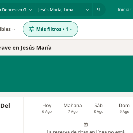
dad, enfermedad o nombre
p. ej. Lima
Iniciar
ibles
Más filtros
•
1
grave en Jesús María
 Del
Hoy
Mañana
Sáb
Dom
6 Ago
7 Ago
8 Ago
9 Ago
La reserva de citas en línea no está