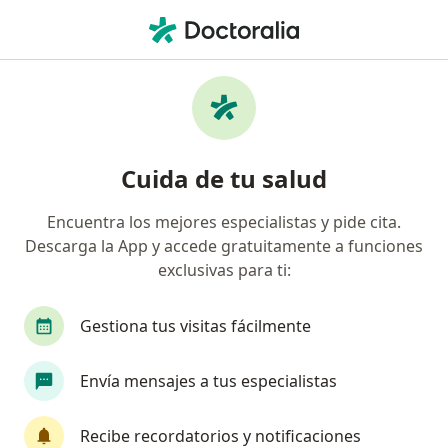
Men
Trastorno De Estrés Postraumático • Ate Vitarte, Lima
Filtros
• 1
Seguro
Mapa
Especialistas en Trastorno de estrés
Cuida de tu salud
postraumático en Ate Vitarte
Encuentra los mejores especialistas y pide cita.
Descarga la App y accede gratuitamente a funciones
¿Qué especialidad estás buscando?
exclusivas para ti:
Psicólogo
Gestiona tus visitas fácilmente
Envía mensajes a tus especialistas
Recibe recordatorios y notificaciones