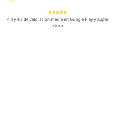
Dr. Carlos Erick Oyola Valdizan
4.8 y 4.8 de valoración media en Google Play y Apple
Neurólogo
Store
287 opinión
Dirección
Online
Jiron 9 9, San Borja
•
Mapa
CONSULTORIO PRIVADO NEUROLÓGICO
Visita Neurología
S/ 200
Este especialista no ofrece reserva de cita en línea en esta dirección.
Solicita una cita