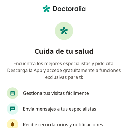
Men
Enfermedad De Alzheimer • San Borja, Lima
Filtros
• 1
Seguro
Mapa
Especialistas en Enfermedad de Alzheimer
Cuida de tu salud
en San Borja
Encuentra los mejores especialistas y pide cita.
Descarga la App y accede gratuitamente a funciones
¿Qué especialidad estás buscando?
exclusivas para ti:
Neurólogo
Geriatra
Gestiona tus visitas fácilmente
Envía mensajes a tus especialistas
Recibe recordatorios y notificaciones