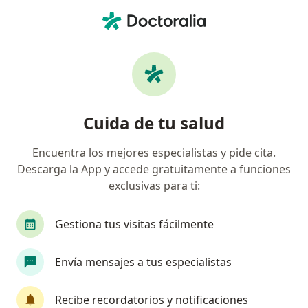
Men
Sordera • Pueblo Libre, Lima
Filtros
• 1
Seguro
Mapa
Especialistas en Sordera en Pueblo Libre
Cuida de tu salud
Encuentra los mejores especialistas y pide cita.
¿Qué especialidad estás buscando?
Descarga la App y accede gratuitamente a funciones
Otorrino
Radiólogo
Anestesiólogo
Ci
exclusivas para ti:
Gestiona tus visitas fácilmente
Envía mensajes a tus especialistas
Recibe recordatorios y notificaciones