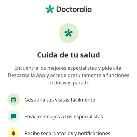
Men
Sordera • Ate Vitarte, Lima
Filtros
• 1
Seguro
Mapa
Especialistas en Sordera en Ate Vitarte
Cuida de tu salud
Encuentra los mejores especialistas y pide cita.
¿Qué especialidad estás buscando?
Descarga la App y accede gratuitamente a funciones
Otorrino
Pediatra
Cirujano pediátrico
exclusivas para ti:
Gestiona tus visitas fácilmente
Envía mensajes a tus especialistas
Recibe recordatorios y notificaciones