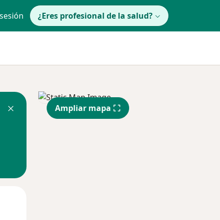
 sesión
¿Eres profesional de la salud?
Ampliar mapa
Jue
Vie
Sáb
13 Ago
14 Ago
15 Ago