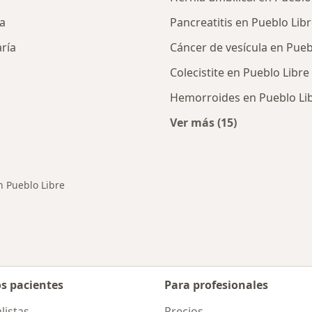
ja
Pancreatitis en Pueblo Lib
ría
Cáncer de vesícula en Pueb
Colecistite en Pueblo Libre
Hemorroides en Pueblo Li
Ver más (15)
rcanas a Pueblo Libre
Más en esta catego
n Pueblo Libre
os pacientes
Para profesionales
listas
Precios