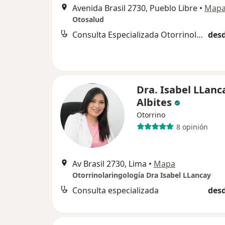
Avenida Brasil 2730, Pueblo Libre
•
Map
Otosalud
Consulta Especializada Otorrinolaringológica
desd
Dra. Isabel LLanc
Albites
Otorrino
8 opinión
Av Brasil 2730, Lima
•
Mapa
Otorrinolaringología Dra Isabel LLancay
Consulta especializada
desd