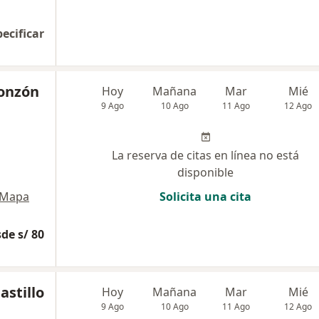
pecificar
onzón
Hoy
Mañana
Mar
Mié
9 Ago
10 Ago
11 Ago
12 Ago
La reserva de citas en línea no está
disponible
Mapa
Solicita una cita
de s/ 80
astillo
Hoy
Mañana
Mar
Mié
9 Ago
10 Ago
11 Ago
12 Ago