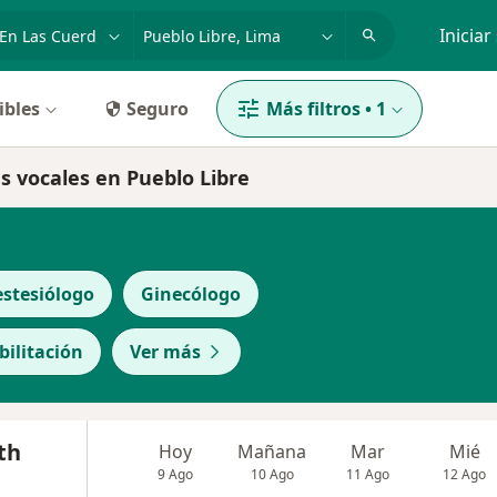
dad, enfermedad o nombre
p. ej. Lima
Iniciar
ibles
Seguro
Más filtros
•
1
s vocales en Pueblo Libre
stesiólogo
Ginecólogo
bilitación
Ver más
th
Hoy
Mañana
Mar
Mié
9 Ago
10 Ago
11 Ago
12 Ago