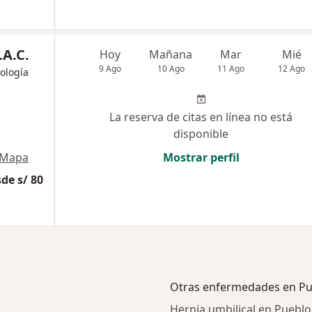
.A.C.
Hoy
Mañana
Mar
Mié
9 Ago
10 Ago
11 Ago
12 Ago
gología
La reserva de citas en línea no está
disponible
Mapa
Mostrar perfil
de s/ 80
Otras enfermedades en Pu
Hernia umbilical en Pueblo