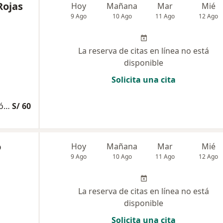
Rojas
Hoy
Mañana
Mar
Mié
9 Ago
10 Ago
11 Ago
12 Ago
La reserva de citas en línea no está
disponible
Solicita una cita
Consulta Especializada Otorrinolaringológica
S/ 60
o
Hoy
Mañana
Mar
Mié
9 Ago
10 Ago
11 Ago
12 Ago
La reserva de citas en línea no está
disponible
Solicita una cita