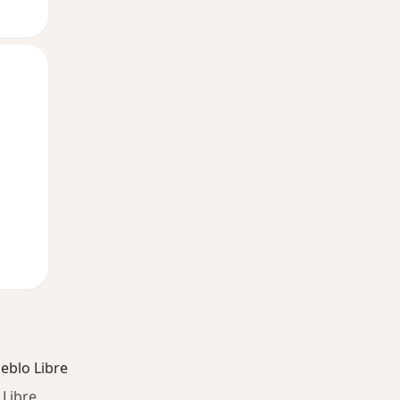
Jue
Vie
Sáb
13 Ago
14 Ago
15 Ago
eblo Libre
 Libre