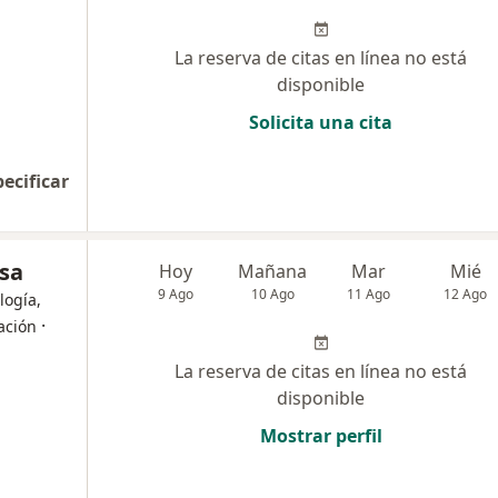
La reserva de citas en línea no está
disponible
Solicita una cita
pecificar
osa
Hoy
Mañana
Mar
Mié
9 Ago
10 Ago
11 Ago
12 Ago
logía,
·
tación
La reserva de citas en línea no está
disponible
Mostrar perfil