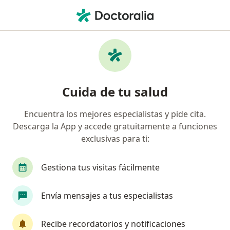
Men
Sordera • Jesús María, Lima
Filtros
• 1
Seguro
Mapa
Especialistas en Sordera en Jesús María
Cuida de tu salud
Encuentra los mejores especialistas y pide cita.
¿Qué especialidad estás buscando?
Descarga la App y accede gratuitamente a funciones
Otorrino
Neumólogo
Pediatra
Radió
exclusivas para ti:
Gestiona tus visitas fácilmente
Envía mensajes a tus especialistas
Recibe recordatorios y notificaciones