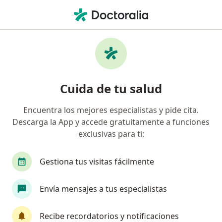
Men
Rinitis • Pueblo Libre, Lima
Filtros
• 1
Seguro
Mapa
Especialistas en Rinitis en Pueblo Libre
Cuida de tu salud
Encuentra los mejores especialistas y pide cita.
¿Qué especialidad estás buscando?
Descarga la App y accede gratuitamente a funciones
Otorrino
Radiólogo
Anestesiólogo
Ci
exclusivas para ti:
Gestiona tus visitas fácilmente
Envía mensajes a tus especialistas
Recibe recordatorios y notificaciones