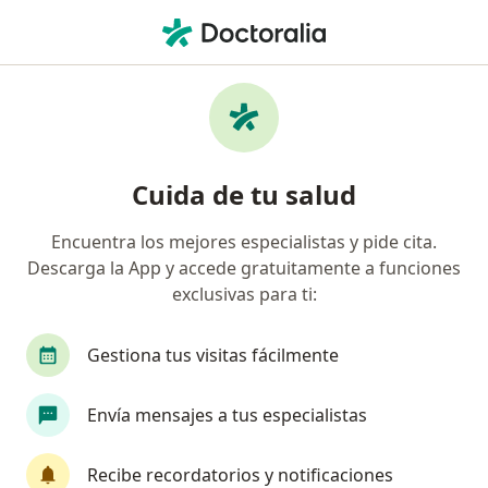
Men
Enfermedades De La Garganta • Pueblo Libre, Lima
Filtros
• 1
Seguro
Mapa
Especialistas en Enfermedades de la
Cuida de tu salud
garganta en Pueblo Libre
Encuentra los mejores especialistas y pide cita.
Descarga la App y accede gratuitamente a funciones
¿Qué especialidad estás buscando?
exclusivas para ti:
Otorrino
Pediatra
Nutricionista
Card
Gestiona tus visitas fácilmente
Envía mensajes a tus especialistas
Recibe recordatorios y notificaciones