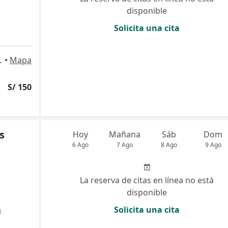
disponible
Solicita una cita
503, Magdalena del Mar
•
Mapa
S/ 150
s
Hoy
Mañana
Sáb
Dom
6 Ago
7 Ago
8 Ago
9 Ago
La reserva de citas en línea no está
disponible
a
Solicita una cita