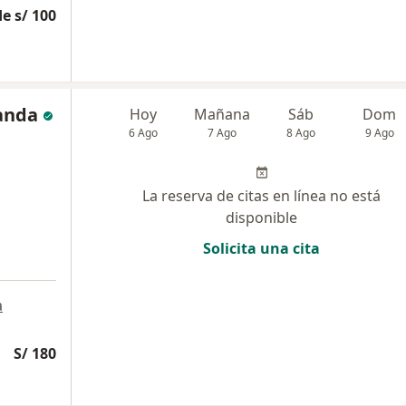
e s/ 100
anda
Hoy
Mañana
Sáb
Dom
6 Ago
7 Ago
8 Ago
9 Ago
La reserva de citas en línea no está
disponible
Solicita una cita
a
S/ 180