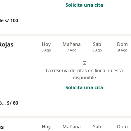
Solicita una cita
e s/ 100
Rojas
Hoy
Mañana
Sáb
Dom
6 Ago
7 Ago
8 Ago
9 Ago
La reserva de citas en línea no está
disponible
Solicita una cita
Consulta Especializada Otorrinolaringológica
S/ 60
es
Hoy
Mañana
Sáb
Dom