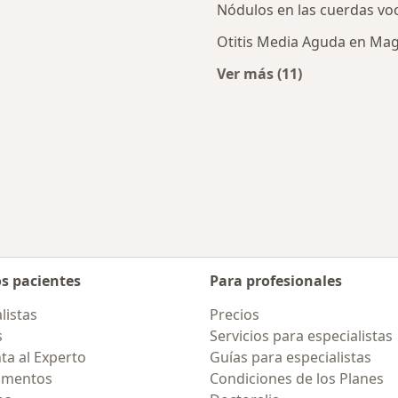
Nódulos en las cuerdas vo
Otitis Media Aguda en Ma
Ver más (11)
ercanas a Magdalena del Mar
Más en esta catego
os pacientes
Para profesionales
listas
Precios
s
Servicios para especialistas
ta al Experto
Guías para especialistas
amentos
Condiciones de los Planes