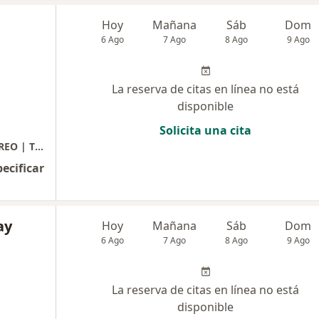
Hoy
Mañana
Sáb
Dom
6 Ago
7 Ago
8 Ago
9 Ago
La reserva de citas en línea no está
disponible
Solicita una cita
Consultorio Especializado en VÉRTIGO | MAREO | TINNITUS
pecificar
ay
Hoy
Mañana
Sáb
Dom
6 Ago
7 Ago
8 Ago
9 Ago
La reserva de citas en línea no está
disponible