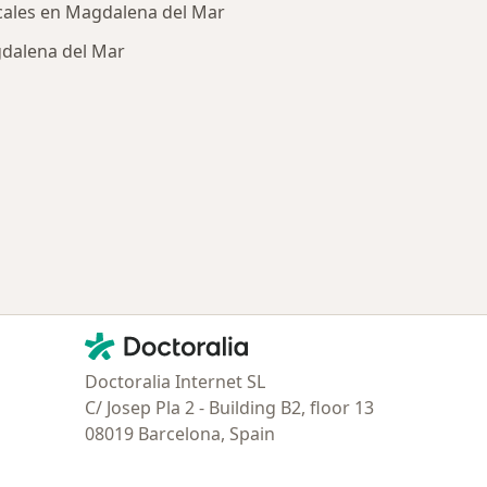
cales en Magdalena del Mar
gdalena del Mar
ría: Otras enfermedades en Magdalena del Mar
Contacto
Doctoralia - Página de inicio
Doctoralia Internet SL
C/ Josep Pla 2 - Building B2, floor 13
08019 Barcelona, Spain