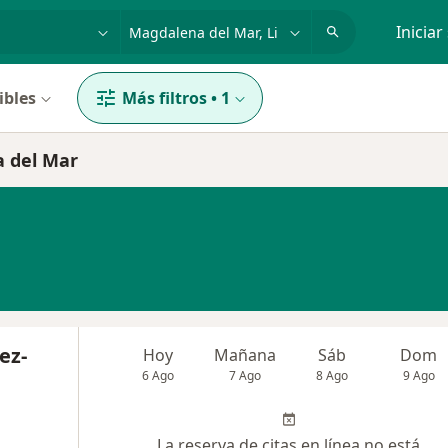
dad, enfermedad o nombre
p. ej. Lima
Iniciar
ibles
Más filtros
•
1
a del Mar
ez-
Hoy
Mañana
Sáb
Dom
6 Ago
7 Ago
8 Ago
9 Ago
La reserva de citas en línea no está