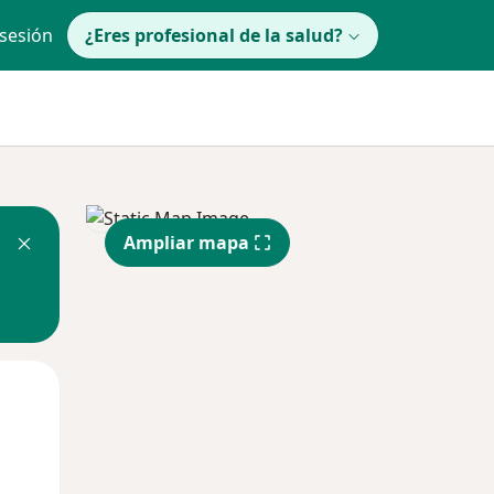
 sesión
¿Eres profesional de la salud?
Ampliar mapa
lunes
Mar
Mié
10 Ago
11 Ago
12 Ago