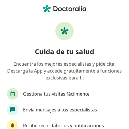
Men
Nódulos En Las Cuerdas Vocales • San Borja, Lima
Filtros
• 1
Seguro
Mapa
Especialistas en Nódulos en las cuerdas
Cuida de tu salud
vocales en San Borja
Encuentra los mejores especialistas y pide cita.
Descarga la App y accede gratuitamente a funciones
¿Qué especialidad estás buscando?
exclusivas para ti:
Otorrino
Fonoaudiólogo
Ginecólogo
Gestiona tus visitas fácilmente
Envía mensajes a tus especialistas
Recibe recordatorios y notificaciones