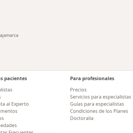
ermedades en Cajamarca
ajamarca
ar de ciudad
os pacientes
Para profesionales
listas
Precios
s
Servicios para especialistas
ta al Experto
Guías para especialistas
amentos
Condiciones de los Planes
os
Doctoralia
medades
tas Frecuentes