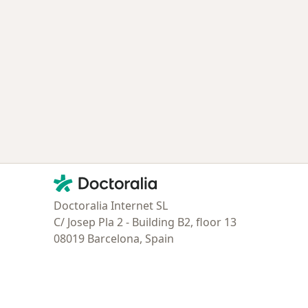
Contacto
Doctoralia - Página de inicio
Doctoralia Internet SL
C/ Josep Pla 2 - Building B2, floor 13
08019 Barcelona, Spain