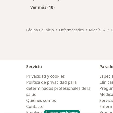
Ver más (10)
Más en esta categoría: Otras enf
Página De Inicio
Enfermedades
Miopía
C
Cambi
Servicio
Para l
Privacidad y cookies
Especia
Política de privacidad para
Clínica
determinados profesionales de la
Pregun
salud
Medic
Quiénes somos
Servici
Contacto
Enfer
Empleos
Pregun
Nuevas posiciones