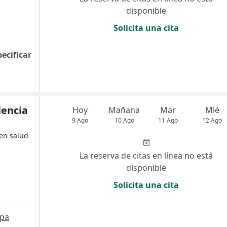
disponible
Solicita una cita
pecificar
lencia
Hoy
Mañana
Mar
Mié
9 Ago
10 Ago
11 Ago
12 Ago
 en salud
La reserva de citas en línea no está
disponible
Solicita una cita
pa