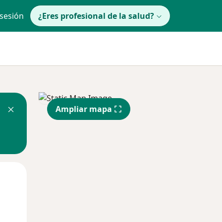
 sesión
¿Eres profesional de la salud?
Ampliar mapa
Jue
Vie
Sáb
13 Ago
14 Ago
15 Ago