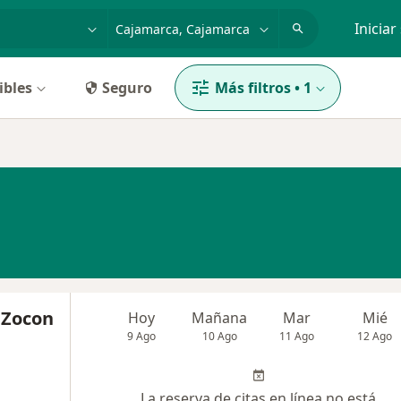
dad, enfermedad o nombre
p. ej. Lima
Iniciar
ibles
Seguro
Más filtros
•
1
 Zocon
Hoy
Mañana
Mar
Mié
9 Ago
10 Ago
11 Ago
12 Ago
La reserva de citas en línea no está