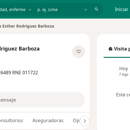
dad, enfermedad o nombre
p. ej. Lima
Iniciar
a Esther Rodriguez Barboza
driguez Barboza
Visita 
Visita p
obre las especializaciones
Hoy
26489 RNE 011722
7 Ago
Este c
mensaje
nsultorios
Aseguradoras
Opiniones (30)
Dudas 