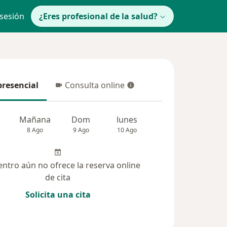
 sesión
¿Eres profesional de la salud?
presencial
Consulta online
resencial
Consulta online
Mañana
Dom
lunes
Mar
Mié
8 Ago
9 Ago
10 Ago
11 Ago
12 Ag
entro aún no ofrece la reserva online
de cita
Solicita una cita
solucionadas (94)