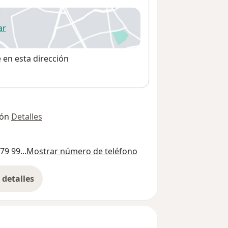
ar
 abre en una nueva pestaña
e en esta dirección
ión
Detalles
79 99...
Mostrar número de teléfono
detalles
bre la dirección