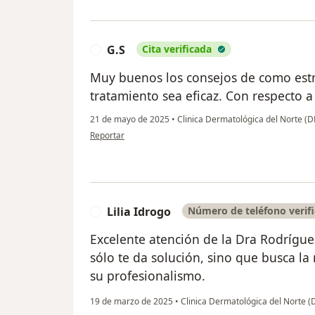
G.S
Cita verificada
G
Muy buenos los consejos de como estr
tratamiento sea eficaz. Con respecto a
21 de mayo de 2025
•
Clinica Dermatológica del Norte
en opinión del usuario G.S
Reportar
Lilia Idrogo
Número de teléfono verif
L
Excelente atención de la Dra Rodrígu
sólo te da solución, sino que busca la
su profesionalismo.
19 de marzo de 2025
•
Clinica Dermatológica del Norte