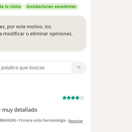
e la visita
Instalaciones excelentes
s, por este motivo, los
 modificar o eliminar opiniones.
 opiniones
opiniones
e muy detallado
en opinión del usuario Jc
(DERMANOR)
•
Primera visita Dermatología
•
Reportar