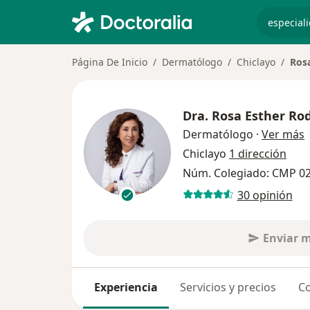
especiali
Página De Inicio
Dermatólogo
Chiclayo
Ros
Dra.
Rosa Esther Ro
s
Dermatólogo
·
Ver más
Chiclayo
1 dirección
Núm. Colegiado: CMP 0
30 opinión
Enviar 
Experiencia
Servicios y precios
Co