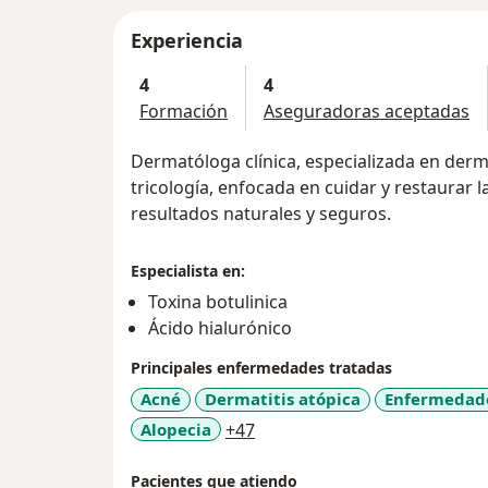
Experiencia
4
4
Formación
Aseguradoras aceptadas
Dermatóloga clínica, especializada en derma
tricología, enfocada en cuidar y restaurar la
resultados naturales y seguros.
Especialista en:
Toxina botulinica
Ácido hialurónico
Principales enfermedades tratadas
Acné
Dermatitis atópica
Enfermedade
a11y_sr_more_diseases
Alopecia
+47
Pacientes que atiendo