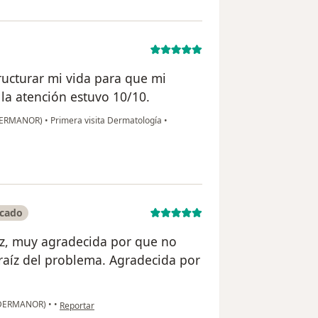
ucturar mi vida para que mi
 la atención estuvo 10/10.
 (DERMANOR)
•
Primera visita Dermatología
•
icado
ez, muy agradecida por que no
 raíz del problema. Agradecida por
en opinión del usuario Lilia Idrogo
 (DERMANOR)
•
•
Reportar