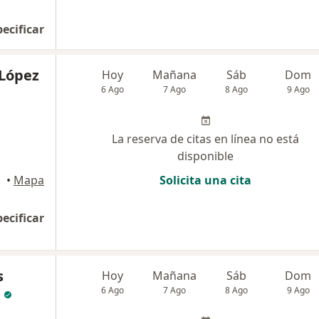
pecificar
 López
Hoy
Mañana
Sáb
Dom
6 Ago
7 Ago
8 Ago
9 Ago
La reserva de citas en línea no está
disponible
•
Mapa
Solicita una cita
pecificar
s
Hoy
Mañana
Sáb
Dom
6 Ago
7 Ago
8 Ago
9 Ago