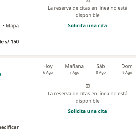
La reserva de citas en línea no está
disponible
•
Mapa
Solicita una cita
e s/ 150
Hoy
Mañana
Sáb
Dom
6 Ago
7 Ago
8 Ago
9 Ago
La reserva de citas en línea no está
disponible
a
Solicita una cita
pecificar