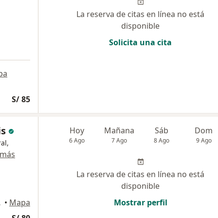
La reserva de citas en línea no está
disponible
Solicita una cita
pa
S/ 85
is
Hoy
Mañana
Sáb
Dom
6 Ago
7 Ago
8 Ago
9 Ago
al,
 más
La reserva de citas en línea no está
disponible
o Libre
•
Mapa
Mostrar perfil
S/ 80