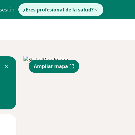
 sesión
¿Eres profesional de la salud?
Ampliar mapa
lunes
Mar
Mié
10 Ago
11 Ago
12 Ago