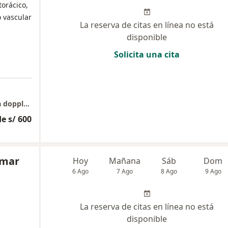
torácico,
o vascular
La reserva de citas en línea no está
disponible
Solicita una cita
A Domicilio Consultas, curaciones, ecografia doppler vascular
e s/ 600
omar
Hoy
Mañana
Sáb
Dom
6 Ago
7 Ago
8 Ago
9 Ago
La reserva de citas en línea no está
disponible