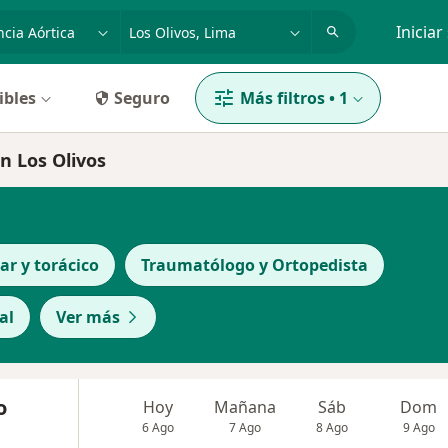
dad, enfermedad o nombre
p. ej. Lima
Iniciar
ibles
Seguro
Más filtros
•
1
en Los Olivos
ar y torácico
Traumatólogo y Ortopedista
al
Ver más
o
Hoy
Mañana
Sáb
Dom
6 Ago
7 Ago
8 Ago
9 Ago