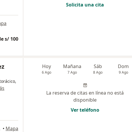
Solicita una cita
apa
e s/ 100
ez
Hoy
Mañana
Sáb
Dom
6 Ago
7 Ago
8 Ago
9 Ago
torácico,
ás
La reserva de citas en línea no está
disponible
Ver teléfono
o Libre
•
Mapa