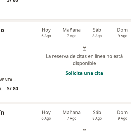
io
Hoy
Mañana
Sáb
Dom
6 Ago
7 Ago
8 Ago
9 Ago
La reserva de citas en línea no está
disponible
Solicita una cita
MUNIVECARDIOLOGOS SEDE MACROMEDIC VENTANILLA
Consulta de Cardiología con electrocardiograma
S/ 80
ín
Hoy
Mañana
Sáb
Dom
6 Ago
7 Ago
8 Ago
9 Ago