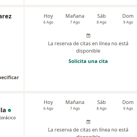
arez
Hoy
Mañana
Sáb
Dom
6 Ago
7 Ago
8 Ago
9 Ago
La reserva de citas en línea no está
disponible
Solicita una cita
pecificar
Hoy
Mañana
Sáb
Dom
la
6 Ago
7 Ago
8 Ago
9 Ago
torácico
La reserva de citas en línea no está
disponible