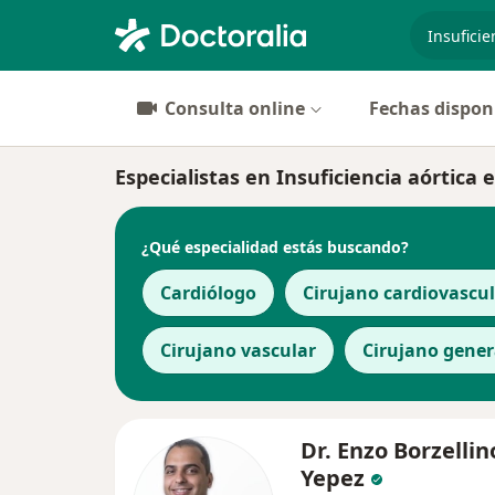
especiali
Consulta online
Fechas dispon
Especialistas en Insuficiencia aórtica 
¿Qué especialidad estás buscando?
Cardiólogo
Cirujano cardiovascul
Cirujano vascular
Cirujano gener
Dr. Enzo Borzellin
Yepez