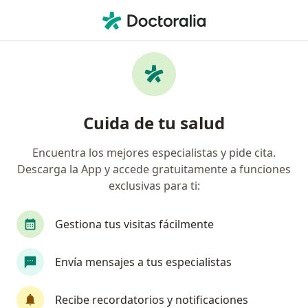
Men
Ictericia • Lince, Lima
Filtros
• 1
Seguro
Mapa
Especialistas en Ictericia en Lince
Cuida de tu salud
Encuentra los mejores especialistas y pide cita.
¿Qué especialidad estás buscando?
Descarga la App y accede gratuitamente a funciones
Cirujano general
Gastroenterólogo
Médic
exclusivas para ti:
Gestiona tus visitas fácilmente
Envía mensajes a tus especialistas
Recibe recordatorios y notificaciones