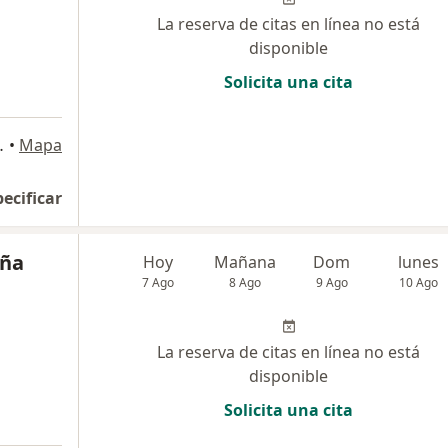
La reserva de citas en línea no está
disponible
Solicita una cita
s María, Jesús María
•
Mapa
pecificar
uña
Hoy
Mañana
Dom
lunes
7 Ago
8 Ago
9 Ago
10 Ago
La reserva de citas en línea no está
disponible
Solicita una cita