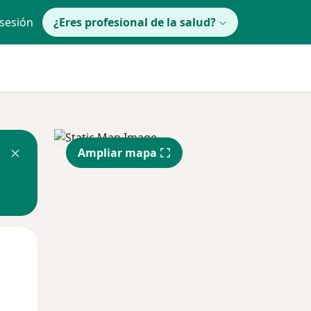
 sesión
¿Eres profesional de la salud?
Ampliar mapa
Mar
Mié
Jue
11 Ago
12 Ago
13 Ago