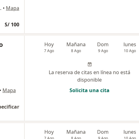
 405, Pueblo Libre
•
Mapa
S/ 100
o
Hoy
Mañana
Dom
lunes
7 Ago
8 Ago
9 Ago
10 Ago
La reserva de citas en línea no está
disponible
•
Mapa
Solicita una cita
pecificar
Hoy
Mañana
Dom
lunes
7 Ago
8 Ago
9 Ago
10 Ago