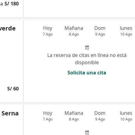
ca
S/ 180
lverde
Hoy
Mañana
Dom
lunes
7 Ago
8 Ago
9 Ago
10 Ago
La reserva de citas en línea no está
disponible
Solicita una cita
S/ 60
 Serna
Hoy
Mañana
Dom
lunes
7 Ago
8 Ago
9 Ago
10 Ago