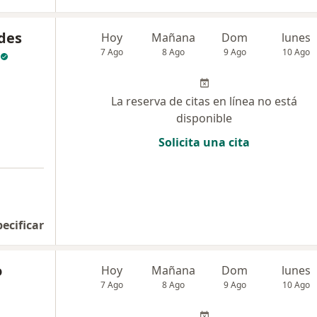
des
Hoy
Mañana
Dom
lunes
7 Ago
8 Ago
9 Ago
10 Ago
La reserva de citas en línea no está
disponible
Solicita una cita
pecificar
o
Hoy
Mañana
Dom
lunes
7 Ago
8 Ago
9 Ago
10 Ago