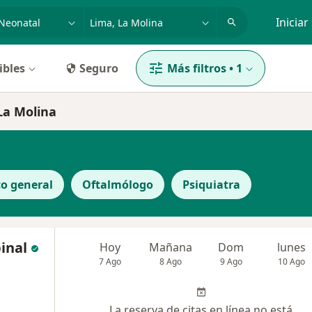
dad, enfermedad o nombre
p. ej. Lima
Iniciar
ibles
Seguro
Más filtros
•
1
 La Molina
o general
Oftalmólogo
Psiquiatra
inal
Hoy
Mañana
Dom
lunes
7 Ago
8 Ago
9 Ago
10 Ago
La reserva de citas en línea no está