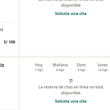
disponible
Solicita una cita
pa
S/ 100
iz
Hoy
Mañana
Dom
lunes
7 Ago
8 Ago
9 Ago
10 Ago
La reserva de citas en línea no está
disponible
Solicita una cita