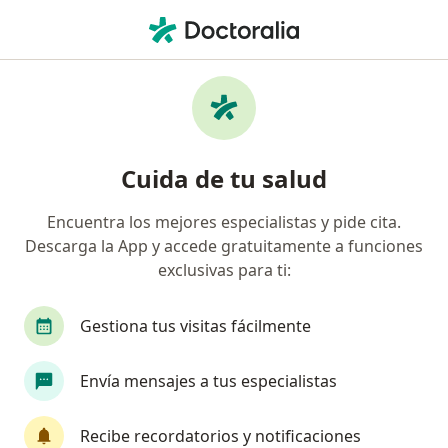
Men
Enfermedades De La Nariz • Lima, La Molina
Filtros
• 1
Seguro
Mapa
Especialistas en Enfermedades de la nariz
Cuida de tu salud
en La Molina
Encuentra los mejores especialistas y pide cita.
Descarga la App y accede gratuitamente a funciones
¿Qué especialidad estás buscando?
exclusivas para ti:
Otorrino
Pediatra
Oftalmólogo
Ciruj
Gestiona tus visitas fácilmente
Envía mensajes a tus especialistas
Recibe recordatorios y notificaciones