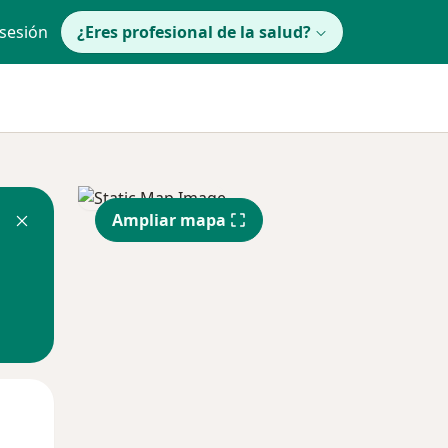
 sesión
¿Eres profesional de la salud?
Ampliar mapa
Mar
Mié
Jue
11 Ago
12 Ago
13 Ago