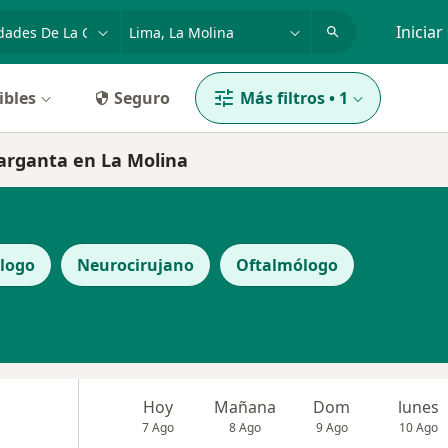
dad, enfermedad o nombre
p. ej. Lima
Iniciar
ibles
Seguro
Más filtros
•
1
garganta en La Molina
logo
Neurocirujano
Oftalmólogo
Hoy
Mañana
Dom
lunes
7 Ago
8 Ago
9 Ago
10 Ago