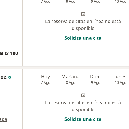
7 Ago
8 Ago
9 Ago
10 Ago
La reserva de citas en línea no está
disponible
Solicita una cita
e s/ 100
nez
Hoy
Mañana
Dom
lunes
7 Ago
8 Ago
9 Ago
10 Ago
La reserva de citas en línea no está
disponible
apa
Solicita una cita