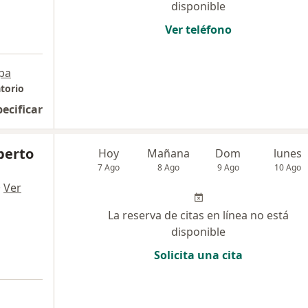
disponible
Ver teléfono
pa
torio
pecificar
lberto
Hoy
Mañana
Dom
lunes
7 Ago
8 Ago
9 Ago
10 Ago
·
Ver
La reserva de citas en línea no está
disponible
Solicita una cita