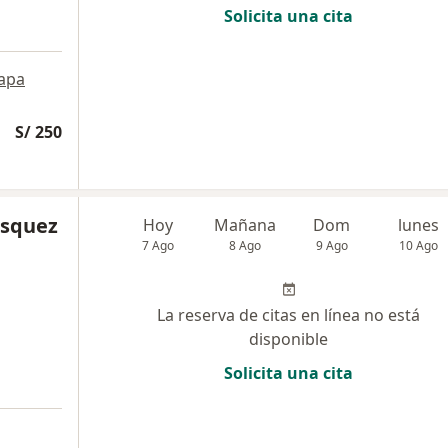
Solicita una cita
apa
S/ 250
asquez
Hoy
Mañana
Dom
lunes
7 Ago
8 Ago
9 Ago
10 Ago
La reserva de citas en línea no está
disponible
Solicita una cita