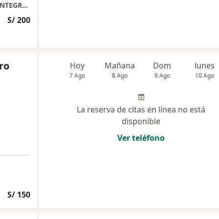
INP( instituto de Neumologia) chacarilla . , INTEGRANDO PEDIATRIA Miraflores
S/ 200
ro
Hoy
Mañana
Dom
lunes
7 Ago
8 Ago
9 Ago
10 Ago
La reserva de citas en línea no está
disponible
Ver teléfono
S/ 150