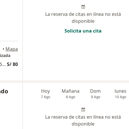
La reserva de citas en línea no está
disponible
Solicita una cita
•
Mapa
izada
Consulta Especializada Otorrinolaringológica
S/ 80
ado
Hoy
Mañana
Dom
lunes
7 Ago
8 Ago
9 Ago
10 Ago
La reserva de citas en línea no está
disponible