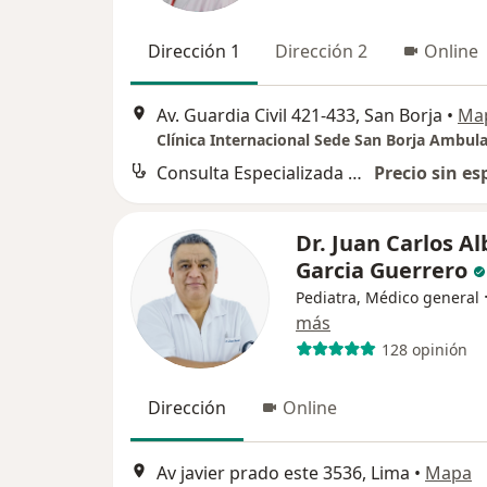
Dirección 1
Dirección 2
Online
Av. Guardia Civil 421-433, San Borja
•
Ma
Clínica Internacional Sede San Borja Ambula
Consulta Especializada Otorrinolaringológica
Precio sin es
Dr. Juan Carlos A
Garcia Guerrero
Pediatra, Médico general
más
128 opinión
Dirección
Online
Av javier prado este 3536, Lima
•
Mapa