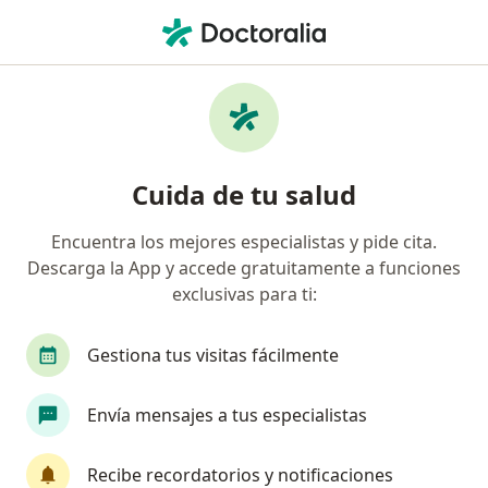
Men
Neonatólogo • Lima, La Molina
Filtros
Seguro
Mapa
Neonatólogos en La Molina
Cuida de tu salud
Encuentra los mejores especialistas y pide cita.
Descarga la App y accede gratuitamente a funciones
exclusivas para ti:
Gestiona tus visitas fácilmente
Dr. Roberto Hector Rivero Quiroz
Envía mensajes a tus especialistas
Neonatólogo, Pediatra
127 opinión
Recibe recordatorios y notificaciones