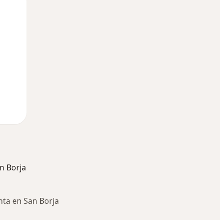
Mar
Mié
Jue
11 Ago
12 Ago
13 Ago
n Borja
ta en San Borja