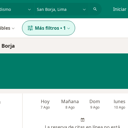
dad, enfermedad o nombre
p. ej. Lima
Iniciar
ibles
Más filtros
•
1
 Borja
n
Hoy
Mañana
Dom
lunes
7 Ago
8 Ago
9 Ago
10 Ago
La reserva de citas en línea no está