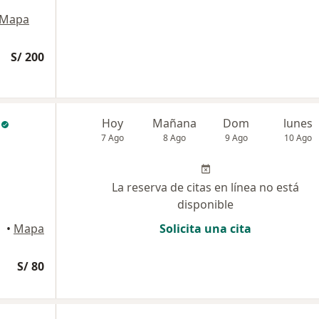
Mapa
S/ 200
Hoy
Mañana
Dom
lunes
7 Ago
8 Ago
9 Ago
10 Ago
La reserva de citas en línea no está
disponible
•
Mapa
Solicita una cita
S/ 80