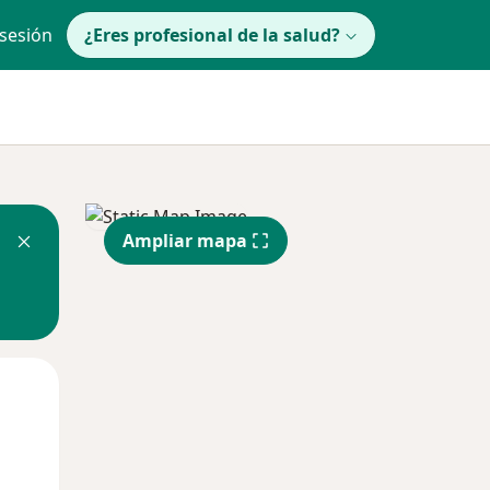
 sesión
¿Eres profesional de la salud?
Ampliar mapa
Mar
Mié
Jue
11 Ago
12 Ago
13 Ago