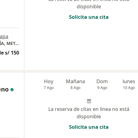
disponible
Solicita una cita
apa
CONSULTORIO MÉDICO DE ENDOCRINOLOGÍA, METABOLISMO Y DIABETES
e s/ 150
Hoy
Mañana
Dom
lunes
eno
7 Ago
8 Ago
9 Ago
10 Ago
La reserva de citas en línea no está
disponible
Solicita una cita