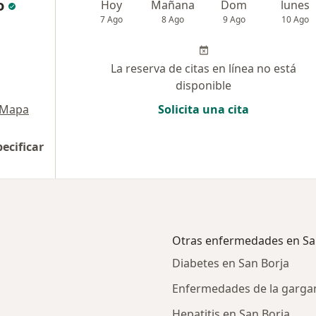
o
Hoy
Mañana
Dom
lunes
7 Ago
8 Ago
9 Ago
10 Ago
La reserva de citas en línea no está
disponible
Mapa
Solicita una cita
pecificar
Otras enfermedades en Sa
Diabetes en San Borja
Enfermedades de la gargan
Hepatitis en San Borja