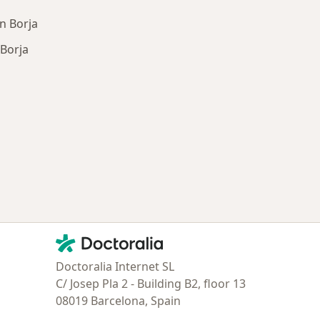
an Borja
 Borja
ría: Otras enfermedades en San Borja
Contacto
Doctoralia - Página de inicio
Doctoralia Internet SL
C/ Josep Pla 2 - Building B2, floor 13
08019 Barcelona, Spain