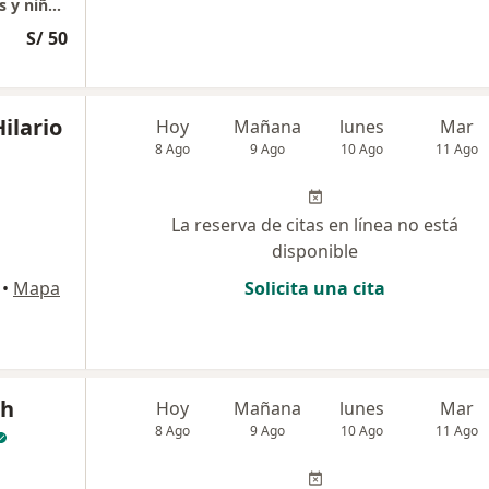
Consulta Externa de Endocrinología (Adultos y niños)
S/ 50
Hilario
Hoy
Mañana
lunes
Mar
8 Ago
9 Ago
10 Ago
11 Ago
La reserva de citas en línea no está
disponible
•
Mapa
Solicita una cita
ph
Hoy
Mañana
lunes
Mar
8 Ago
9 Ago
10 Ago
11 Ago