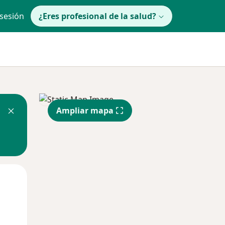
 sesión
¿Eres profesional de la salud?
Ampliar mapa
Mié
Jue
Vie
12 Ago
13 Ago
14 Ago