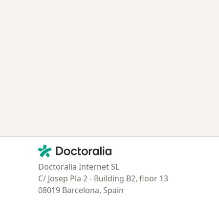
Contacto
Doctoralia - Página de inicio
Doctoralia Internet SL
C/ Josep Pla 2 - Building B2, floor 13
08019 Barcelona, Spain