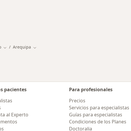
rmedades en Arequipa
o
Arequipa
Cambiar de ciudad
Cambiar de ciudad
os pacientes
Para profesionales
listas
Precios
s
Servicios para especialistas
ta al Experto
Guías para especialistas
amentos
Condiciones de los Planes
os
Doctoralia