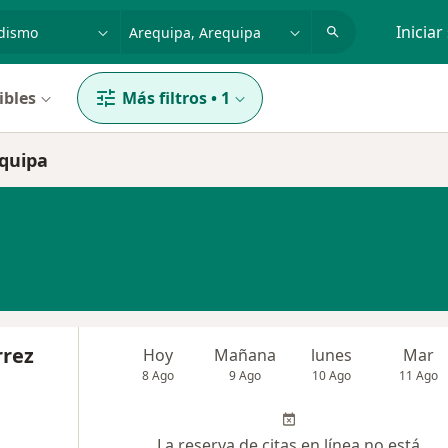
dad, enfermedad o nombre
p. ej. Lima
Iniciar
ibles
Más filtros
•
1
equipa
rrez
Hoy
Mañana
lunes
Mar
8 Ago
9 Ago
10 Ago
11 Ago
La reserva de citas en línea no está