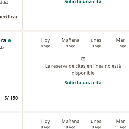
apa
Solicita una cita
pecificar
rra
Hoy
Mañana
lunes
Mar
8 Ago
9 Ago
10 Ago
11 Ago
sta
La reserva de citas en línea no está
disponible
Solicita una cita
S/ 150
Hoy
Mañana
lunes
Mar
8 Ago
9 Ago
10 Ago
11 Ago