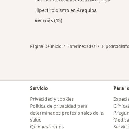
Hipertiroidismo en Arequipa
Ver más (15)
Más en esta categoría: Otras enfe
Página De Inicio
Enfermedades
Hipotiroidism
Servicio
Para l
Privacidad y cookies
Especia
Política de privacidad para
Clínica
determinados profesionales de la
Pregun
salud
Medic
Quiénes somos
Servici