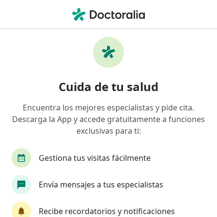
Men
Hepatitis • San Juan de Lurigancho, Lima
Filtros
• 1
Mapa
Especialistas en Hepatitis en San Juan de
Cuida de tu salud
Lurigancho
Encuentra los mejores especialistas y pide cita.
Descarga la App y accede gratuitamente a funciones
¿Qué especialidad estás buscando?
exclusivas para ti:
Gastroenterólogo
Médico general
Patólo
Gestiona tus visitas fácilmente
Envía mensajes a tus especialistas
Recibe recordatorios y notificaciones