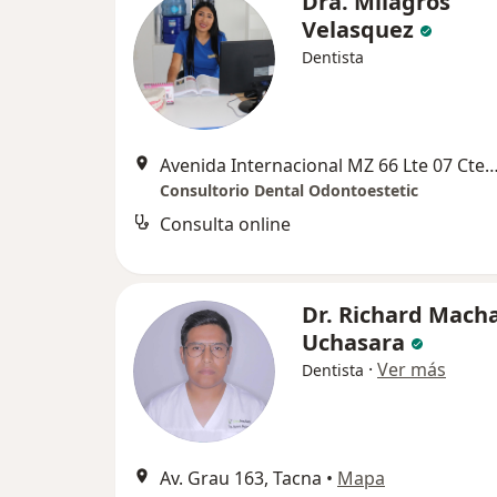
Dra. Milagros
Velasquez
Dentista
Avenida Internacional MZ 66 Lte 07 Cte 17, Tacna 23
Consultorio Dental Odontoestetic
Consulta online
Dr. Richard Mach
Uchasara
·
Ver más
Dentista
Av. Grau 163, Tacna
•
Mapa