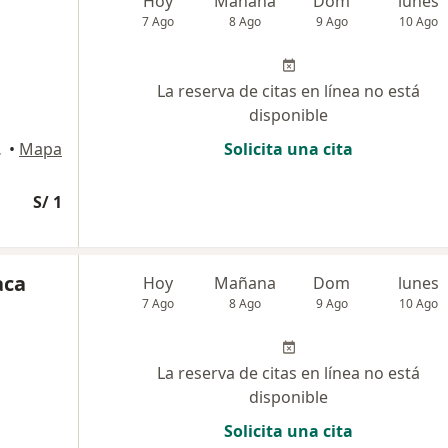
Hoy
Mañana
Dom
lunes
7 Ago
8 Ago
9 Ago
10 Ago
La reserva de citas en línea no está
disponible
002, Tacna
•
Mapa
Solicita una cita
S/ 1
aca
Hoy
Mañana
Dom
lunes
7 Ago
8 Ago
9 Ago
10 Ago
La reserva de citas en línea no está
disponible
Solicita una cita