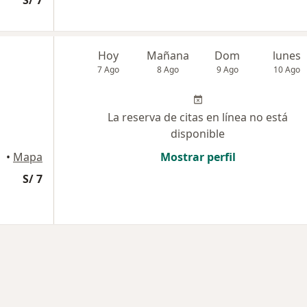
S/ 7
Hoy
Mañana
Dom
lunes
7 Ago
8 Ago
9 Ago
10 Ago
La reserva de citas en línea no está
disponible
•
Mapa
Mostrar perfil
S/ 7