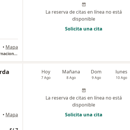
La reserva de citas en línea no está
disponible
Solicita una cita
 Tacna
•
Mapa
https://www.facebook.com/zonadentalinternacional/
orda
Hoy
Mañana
Dom
lunes
7 Ago
8 Ago
9 Ago
10 Ago
La reserva de citas en línea no está
disponible
•
Mapa
Solicita una cita