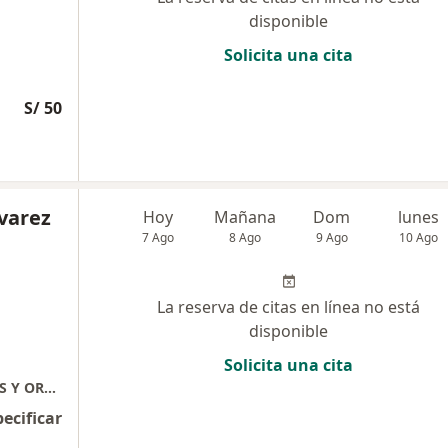
disponible
Solicita una cita
S/ 50
lvarez
Hoy
Mañana
Dom
lunes
7 Ago
8 Ago
9 Ago
10 Ago
La reserva de citas en línea no está
disponible
Solicita una cita
CLINICA DENTAL DENTO TACNA - IMPLANTES Y ORTODONCIA
pecificar