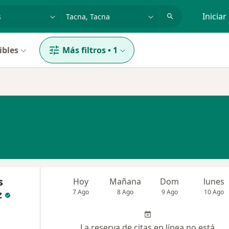
dad, enfermedad o nombre
p. ej. Lima
Iniciar
ibles
Más filtros
•
1
s
Hoy
Mañana
Dom
lunes
z
7 Ago
8 Ago
9 Ago
10 Ago
La reserva de citas en línea no está