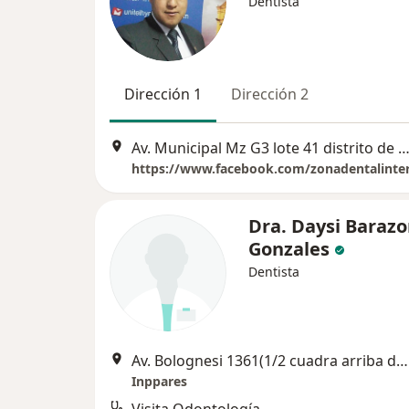
Dentista
Dirección 1
Dirección 2
Av. Municipal Mz G3 lote 41 distrito de Gregorio Albarracín Lanchipa,
Dra. Daysi Baraz
Gonzales
Dentista
Av. Bolognesi 1361(1/2 cuadra arriba de la iglesia Espíritu Santo), Tacna
Inppares