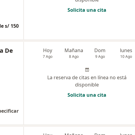
Solicita una cita
e s/ 150
za De
Hoy
Mañana
Dom
lunes
7 Ago
8 Ago
9 Ago
10 Ago
La reserva de citas en línea no está
disponible
Solicita una cita
pecificar