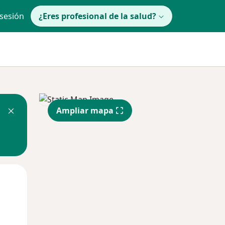
 sesión
¿Eres profesional de la salud?
Ampliar mapa
Mar
Mié
Jue
11 Ago
12 Ago
13 Ago