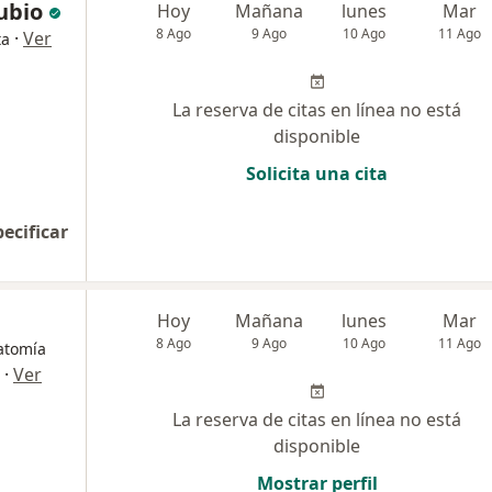
ubio
Hoy
Mañana
lunes
Mar
8 Ago
9 Ago
10 Ago
11 Ago
·
Ver
ta
La reserva de citas en línea no está
disponible
Solicita una cita
pecificar
Hoy
Mañana
lunes
Mar
8 Ago
9 Ago
10 Ago
11 Ago
atomía
·
Ver
La reserva de citas en línea no está
disponible
Mostrar perfil