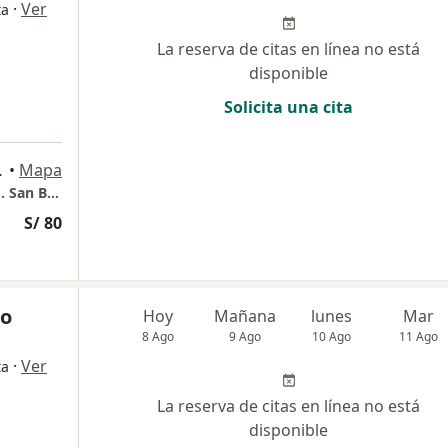
·
Ver
ta
La reserva de citas en línea no está
disponible
Solicita una cita
06, San Borja
•
Mapa
Consultorio Traumatológico "Parque Norte". San Borja
S/ 80
no
Hoy
Mañana
lunes
Mar
8 Ago
9 Ago
10 Ago
11 Ago
·
Ver
ta
La reserva de citas en línea no está
disponible