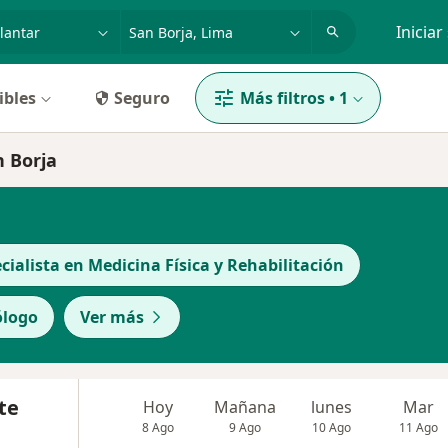
dad, enfermedad o nombre
p. ej. Lima
Iniciar
ibles
Seguro
Más filtros
•
1
n Borja
cialista en Medicina Física y Rehabilitación
ólogo
Ver más
te
Hoy
Mañana
lunes
Mar
8 Ago
9 Ago
10 Ago
11 Ago