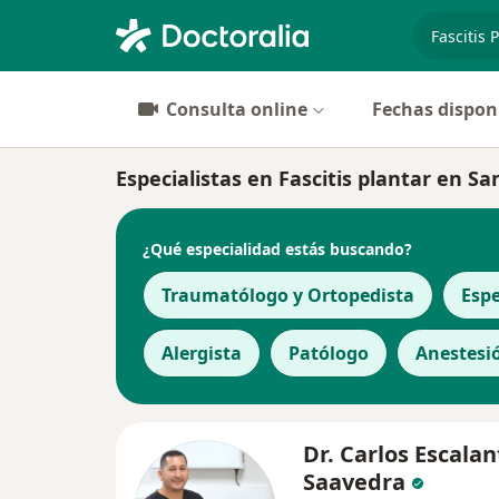
especiali
Consulta online
Fechas dispon
Especialistas en Fascitis plantar en Sa
¿Qué especialidad estás buscando?
Traumatólogo y Ortopedista
Espe
Alergista
Patólogo
Anestesi
Dr. Carlos Escalan
Saavedra