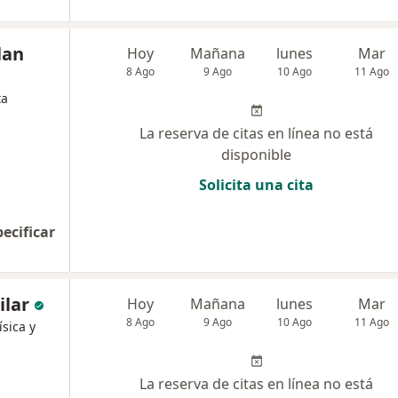
lan
Hoy
Mañana
lunes
Mar
8 Ago
9 Ago
10 Ago
11 Ago
ta
La reserva de citas en línea no está
disponible
Solicita una cita
pecificar
ilar
Hoy
Mañana
lunes
Mar
8 Ago
9 Ago
10 Ago
11 Ago
ísica y
La reserva de citas en línea no está