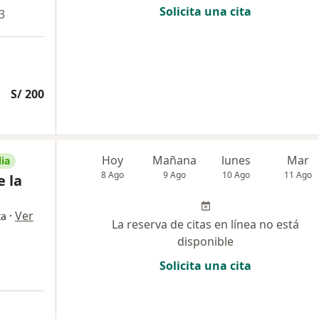
Solicita una cita
3
S/ 200
Hoy
Mañana
lunes
Mar
ia
8 Ago
9 Ago
10 Ago
11 Ago
e la
·
Ver
ta
La reserva de citas en línea no está
disponible
Solicita una cita