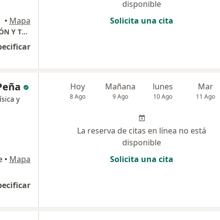
disponible
•
Mapa
Solicita una cita
BRIASTEPH MEDICINA FÍSICA REHABILITACIÓN Y TRAUMATOLOGIA
pecificar
 Peña
Hoy
Mañana
lunes
Mar
8 Ago
9 Ago
10 Ago
11 Ago
ísica y
La reserva de citas en línea no está
disponible
e
•
Mapa
Solicita una cita
pecificar