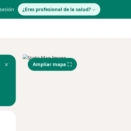
 sesión
¿Eres profesional de la salud?
Ampliar mapa
Mié
Jue
Vie
12 Ago
13 Ago
14 Ago