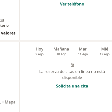
Ver teléfono
pa
torio
 valores
Hoy
Mañana
Mar
Mié
9 Ago
10 Ago
11 Ago
12 Ago
La reserva de citas en línea no está
disponible
Solicita una cita
9, San Isidro
•
Mapa