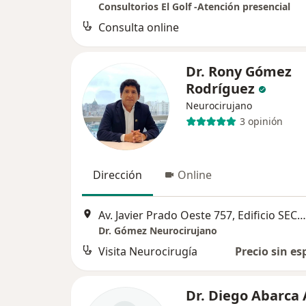
Consultorios El Golf -Atención presencial
Consulta online
Dr. Rony Gómez
Rodríguez
Neurocirujano
3 opinión
Dirección
Online
Av. Javier Prado Oeste 757, Edificio SECURITAS. Oficina 1302 (Piso 13). Magdalena del Mar, Lima, Peru, Lima
Dr. Gómez Neurocirujano
Visita Neurocirugía
Precio sin es
Dr. Diego Abarca 