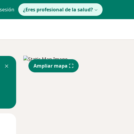
 sesión
¿Eres profesional de la salud?
Ampliar mapa
Jue
Vie
Sáb
13 Ago
14 Ago
15 Ago