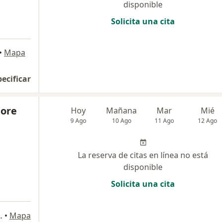
disponible
Solicita una cita
•
Mapa
pecificar
More
Hoy
Mañana
Mar
Mié
9 Ago
10 Ago
11 Ago
12 Ago
La reserva de citas en línea no está
disponible
Solicita una cita
a 1048, San Isidro
•
Mapa