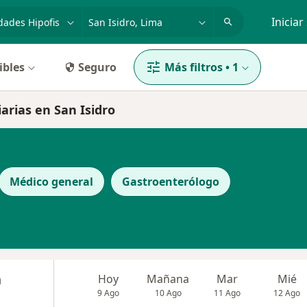
dad, enfermedad o nombre
p. ej. Lima
Iniciar
ibles
Seguro
Más filtros
•
1
arias en San Isidro
Médico general
Gastroenterólogo
n
Hoy
Mañana
Mar
Mié
9 Ago
10 Ago
11 Ago
12 Ago