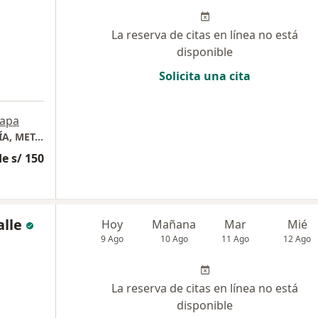
La reserva de citas en línea no está
disponible
Solicita una cita
apa
CONSULTORIO MÉDICO DE ENDOCRINOLOGÍA, METABOLISMO Y DIABETES
e s/ 150
alle
Hoy
Mañana
Mar
Mié
9 Ago
10 Ago
11 Ago
12 Ago
La reserva de citas en línea no está
disponible