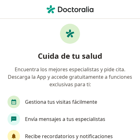
Men
Diabetes • La Victoria, Lima
Filtros
• 1
Seguro
Mapa
Especialistas en Diabetes en La Victoria
Cuida de tu salud
Encuentra los mejores especialistas y pide cita.
¿Qué especialidad estás buscando?
Descarga la App y accede gratuitamente a funciones
Internista
Médico general
Endocrinólogo
exclusivas para ti:
Gestiona tus visitas fácilmente
Envía mensajes a tus especialistas
Recibe recordatorios y notificaciones