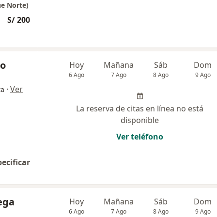
ue Norte)
S/ 200
no
Hoy
Mañana
Sáb
Dom
6 Ago
7 Ago
8 Ago
9 Ago
·
Ver
ta
La reserva de citas en línea no está
disponible
Ver teléfono
pecificar
ega
Hoy
Mañana
Sáb
Dom
6 Ago
7 Ago
8 Ago
9 Ago