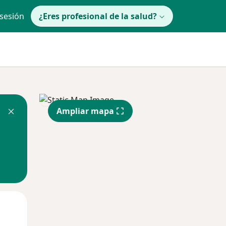
 sesión
¿Eres profesional de la salud?
Ampliar mapa
lunes
Mar
Mié
10 Ago
11 Ago
12 Ago