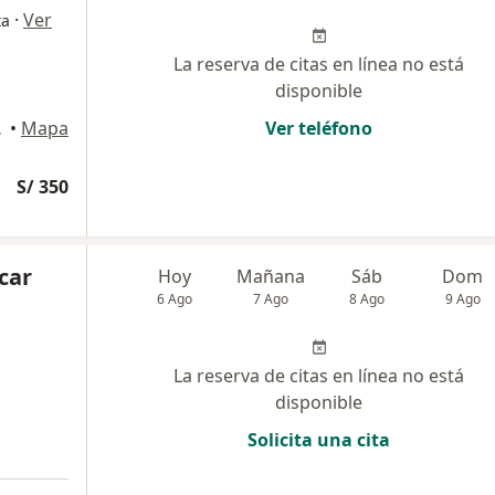
·
Ver
ta
La reserva de citas en línea no está
disponible
 Isidro
•
Mapa
Ver teléfono
S/ 350
car
Hoy
Mañana
Sáb
Dom
6 Ago
7 Ago
8 Ago
9 Ago
La reserva de citas en línea no está
disponible
Solicita una cita