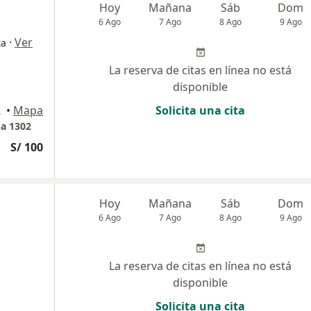
Hoy
Mañana
Sáb
Dom
6 Ago
7 Ago
8 Ago
9 Ago
·
Ver
ta
La reserva de citas en línea no está
disponible
del Mar
•
Mapa
Solicita una cita
na 1302
S/ 100
Hoy
Mañana
Sáb
Dom
6 Ago
7 Ago
8 Ago
9 Ago
La reserva de citas en línea no está
disponible
Solicita una cita