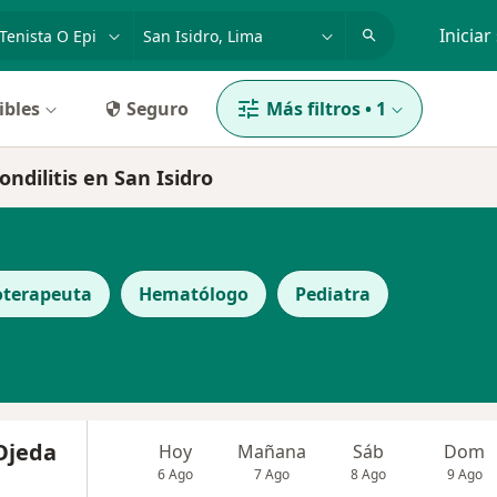
dad, enfermedad o nombre
p. ej. Lima
Iniciar
ibles
Seguro
Más filtros
•
1
ondilitis en San Isidro
oterapeuta
Hematólogo
Pediatra
Ojeda
Hoy
Mañana
Sáb
Dom
6 Ago
7 Ago
8 Ago
9 Ago