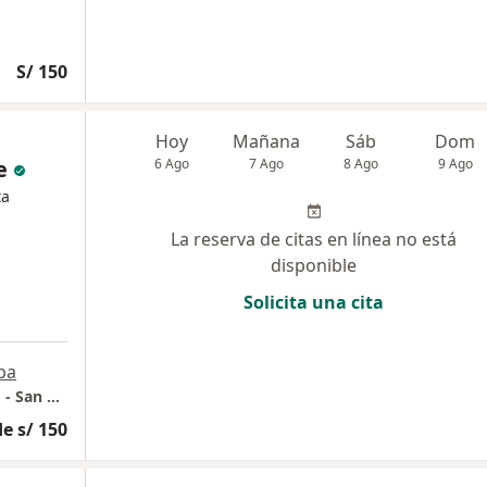
S/ 150
Hoy
Mañana
Sáb
Dom
e
6 Ago
7 Ago
8 Ago
9 Ago
ta
La reserva de citas en línea no está
disponible
Solicita una cita
pa
Consultorio Traumatológico "Parque Norte" - San Borja - Av. Del Parque Norte # 1150 - Consultorio 806
e s/ 150