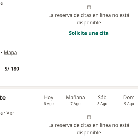
ta
La reserva de citas en línea no está
disponible
Solicita una cita
•
Mapa
S/ 180
te
Hoy
Mañana
Sáb
Dom
6 Ago
7 Ago
8 Ago
9 Ago
·
Ver
ta
La reserva de citas en línea no está
disponible