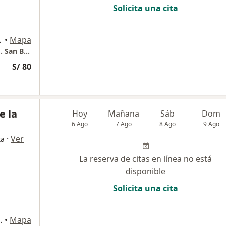
Solicita una cita
06, San Borja
•
Mapa
Consultorio Traumatológico "Parque Norte". San Borja
S/ 80
e la
Hoy
Mañana
Sáb
Dom
6 Ago
7 Ago
8 Ago
9 Ago
·
Ver
ta
La reserva de citas en línea no está
disponible
Solicita una cita
 1150, San Borja
•
Mapa