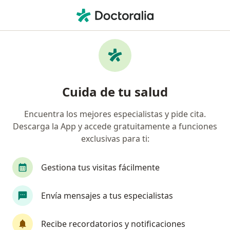
Men
Glaucoma • Breña, Lima
Filtros
• 1
Seguro
Mapa
Especialistas en Glaucoma en Breña
Cuida de tu salud
Encuentra los mejores especialistas y pide cita.
¿Qué especialidad estás buscando?
Descarga la App y accede gratuitamente a funciones
Oftalmólogo
Cirujano general
Ginecólog
exclusivas para ti:
Gestiona tus visitas fácilmente
Envía mensajes a tus especialistas
Recibe recordatorios y notificaciones