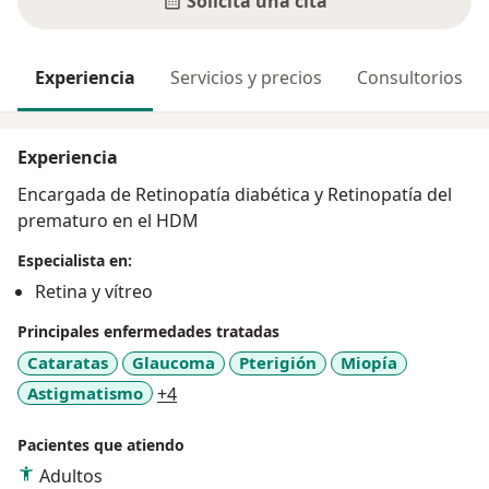
Solicita una cita
Experiencia
Servicios y precios
Consultorios
Experiencia
Encargada de Retinopatía diabética y Retinopatía del
prematuro en el HDM
Especialista en:
Retina y vítreo
Principales enfermedades tratadas
Cataratas
Glaucoma
Pterigión
Miopía
a11y_sr_more_diseases
Astigmatismo
+4
Pacientes que atiendo
Adultos