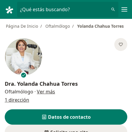
Men
¿Qué estás buscando?
Página De Inicio
Oftalmólogo
Yolanda Chahua Torres
Dra.
Yolanda Chahua Torres
sobre las especializaciones
Oftalmólogo
·
Ver más
1 dirección
Datos de contacto