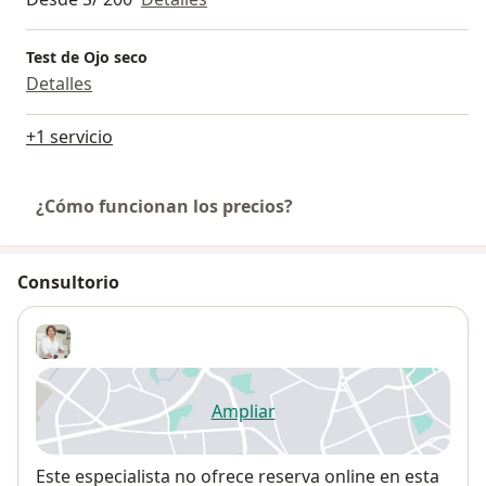
Test de Ojo seco
Detalles
+1 servicio
¿Cómo funcionan los precios?
Consultorio
Ampliar
se abre en una nueva pestañ
Disponibilidad
Este especialista no ofrece reserva online en esta