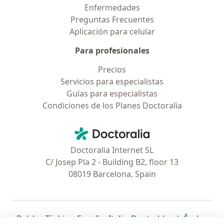
Enfermedades
Preguntas Frecuentes
Aplicación para celular
Para profesionales
Precios
Servicios para especialistas
Guías para especialistas
Condiciones de los Planes Doctoralia
Contacto
Doctoralia - Página de inicio
Doctoralia Internet SL
C/ Josep Pla 2 - Building B2, floor 13
08019 Barcelona, Spain
se abre en una nueva pestaña
se abre en una nueva pestaña
se abre en una nueva pestaña
se abre en una nueva pes
se abre en 
se a
Polska
,
Türkiye
,
España
,
Italia
,
Deutschland
,
Česko
,