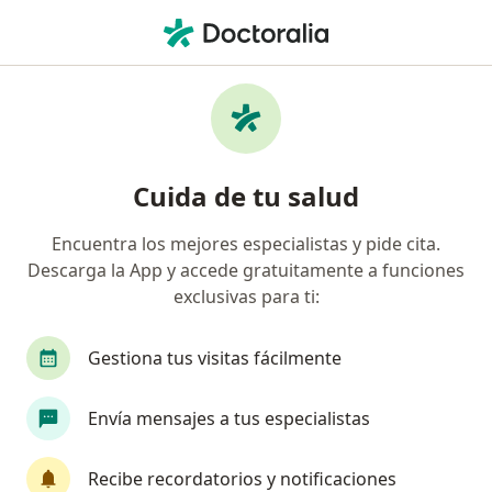
Men
Blefaritis • Breña, Lima
Filtros
• 1
Seguro
Mapa
Especialistas en Blefaritis en Breña
Cuida de tu salud
Encuentra los mejores especialistas y pide cita.
¿Qué especialidad estás buscando?
Descarga la App y accede gratuitamente a funciones
Oftalmólogo
Gastroenterólogo
Traumatól
exclusivas para ti:
Gestiona tus visitas fácilmente
Envía mensajes a tus especialistas
Recibe recordatorios y notificaciones