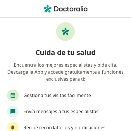
Men
Aversión Al Sexo • Lima, Lima
Filtros
• 1
Seguro
Mapa
Especialistas en Aversión al sexo en Lima
Cuida de tu salud
Encuentra los mejores especialistas y pide cita.
¿Qué especialidad estás buscando?
Descarga la App y accede gratuitamente a funciones
Psicólogo
exclusivas para ti:
Gestiona tus visitas fácilmente
Envía mensajes a tus especialistas
Recibe recordatorios y notificaciones